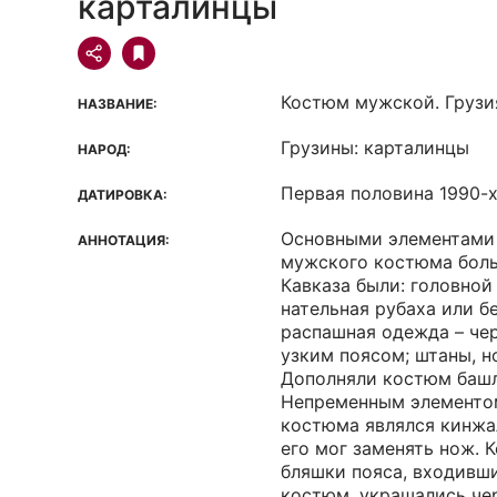
карталинцы
Костюм мужской. Грузи
НАЗВАНИЕ:
Грузины: карталинцы
НАРОД:
Первая половина 1990-х 
ДАТИРОВКА:
Основными элементами
АННОТАЦИЯ:
мужского костюма бол
Кавказа были: головной 
нательная рубаха или б
распашная одежда – че
узким поясом; штаны, н
Дополняли костюм башл
Непременным элементо
костюма являлся кинжа
его мог заменять нож. К
бляшки пояса, входивш
костюм, украшались че