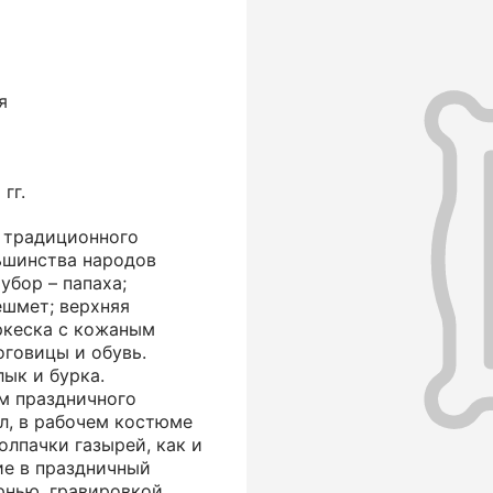
я
гг.
 традиционного
ьшинства народов
убор – папаха;
ешмет; верхняя
ркеска с кожаным
оговицы и обувь.
ык и бурка.
м праздничного
л, в рабочем костюме
олпачки газырей, как и
ие в праздничный
рнью, гравировкой,