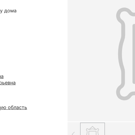
 у дома
на
рьевна
ую область