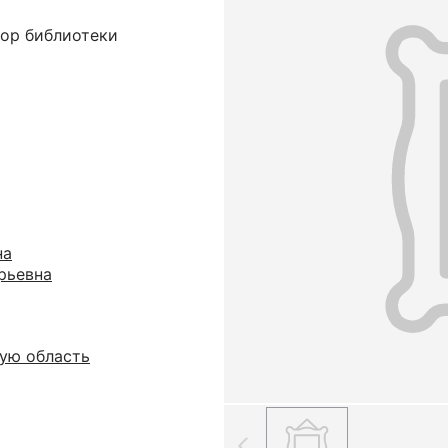
тор библиотеки
на
рьевна
ую область