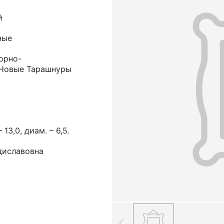
й
ные
орно-
 Новые Тарашнуры
13,0, диам. – 6,5.
диславовна