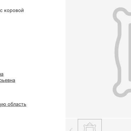
 с коровой
на
рьевна
ую область