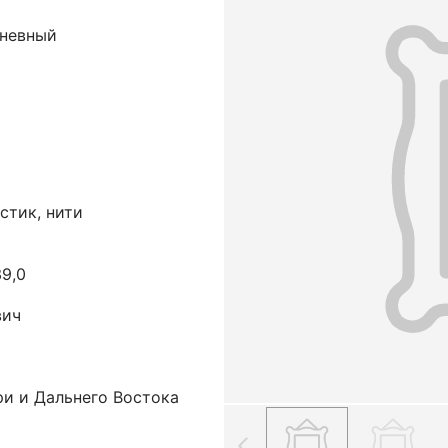
дневный
астик, нити
39,0
вич
ри и Дальнего Востока