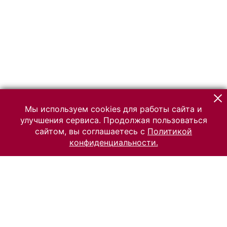
Мы используем cookies для работы сайта и
улучшения сервиса. Продолжая пользоваться
сайтом, вы соглашаетесь с
Политикой
конфиденциальности.
© 2026 Российский Этнографический музей
Все права защищены.
Условия использования материалов сайта
Отправить сообщение
Сообщение об ошибке
Перейти на сайт музея