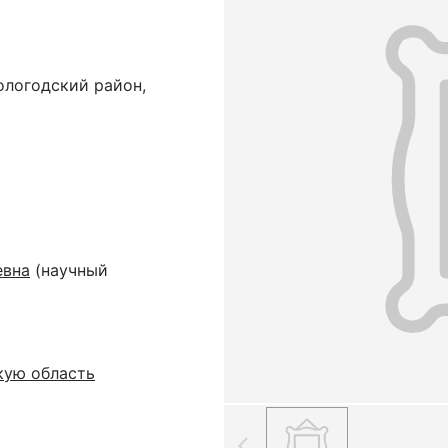
ологодский район,
евна
(научный
кую область