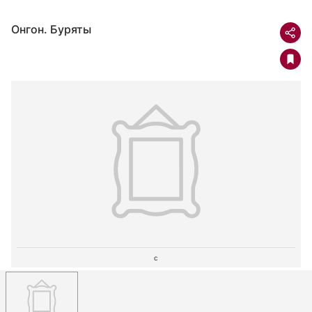
Онгон. Буряты
c