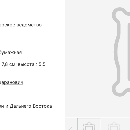
ларское ведомство
обумажная
 7,8 см; высота : 5,5
царанович
ри и Дальнего Востока