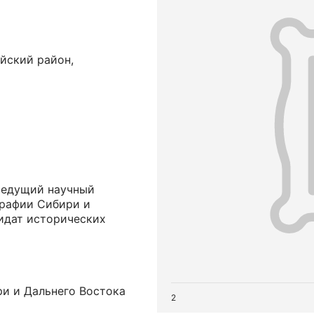
йский район,
ведущий научный
графии Сибири и
дидат исторических
ри и Дальнего Востока
2