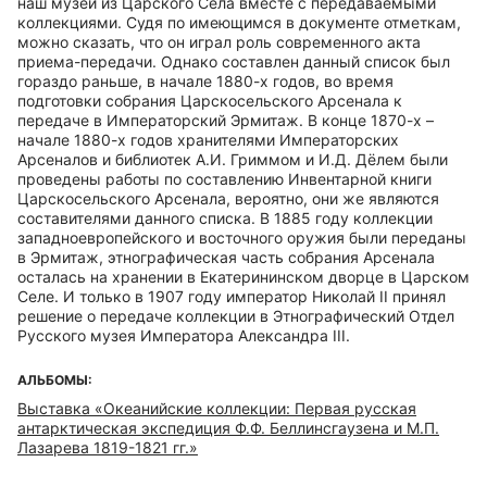
наш музей из Царского Села вместе с передаваемыми
коллекциями. Судя по имеющимся в документе отметкам,
можно сказать, что он играл роль современного акта
приема-передачи. Однако составлен данный список был
гораздо раньше, в начале 1880-х годов, во время
подготовки собрания Царскосельского Арсенала к
передаче в Императорский Эрмитаж. В конце 1870-х –
начале 1880-х годов хранителями Императорских
Арсеналов и библиотек А.И. Гриммом и И.Д. Дёлем были
проведены работы по составлению Инвентарной книги
Царскосельского Арсенала, вероятно, они же являются
составителями данного списка. В 1885 году коллекции
западноевропейского и восточного оружия были переданы
в Эрмитаж, этнографическая часть собрания Арсенала
осталась на хранении в Екатерининском дворце в Царском
Селе. И только в 1907 году император Николай II принял
решение о передаче коллекции в Этнографический Отдел
Русского музея Императора Александра III.
АЛЬБОМЫ:
Выставка «Океанийские коллекции: Первая русская
антарктическая экспедиция Ф.Ф. Беллинсгаузена и М.П.
Лазарева 1819-1821 гг.»