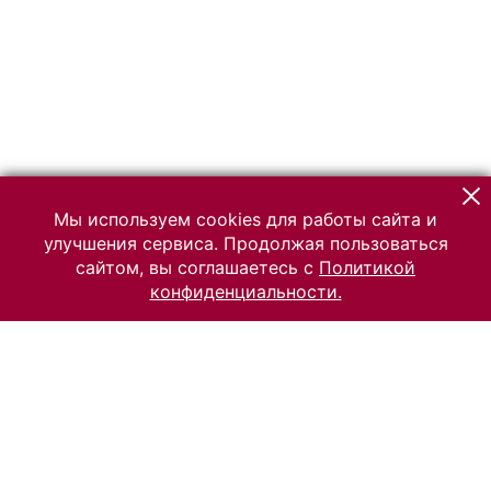
Мы используем cookies для работы сайта и
улучшения сервиса. Продолжая пользоваться
сайтом, вы соглашаетесь с
Политикой
конфиденциальности.
© 2026 Российский Этнографический музей
Все права защищены.
Условия использования материалов сайта
Отправить сообщение
Сообщение об ошибке
Перейти на сайт музея