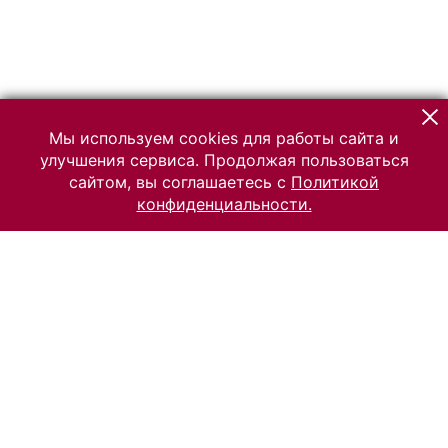
Мы используем cookies для работы сайта и
улучшения сервиса. Продолжая пользоваться
сайтом, вы соглашаетесь с
Политикой
конфиденциальности.
© 2026 Российский Этнографический музей
Все права защищены.
Условия использования материалов сайта
Отправить сообщение
Сообщение об ошибке
Перейти на сайт музея