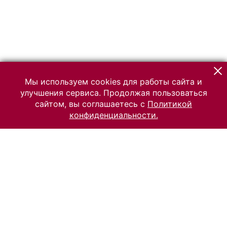
Мы используем cookies для работы сайта и
улучшения сервиса. Продолжая пользоваться
сайтом, вы соглашаетесь с
Политикой
конфиденциальности.
© 2026 Российский Этнографический музей
Все права защищены.
Условия использования материалов сайта
Отправить сообщение
Сообщение об ошибке
Перейти на сайт музея