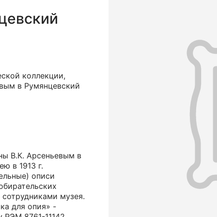
цевский
еской коллекции,
евым в Румянцевский
ы В.К. Арсеньевым в
ю в 1913 г.
ельные) описи
собирательских
а сотрудниками музея.
ка для опия» -
 РЭМ 8761-11142.