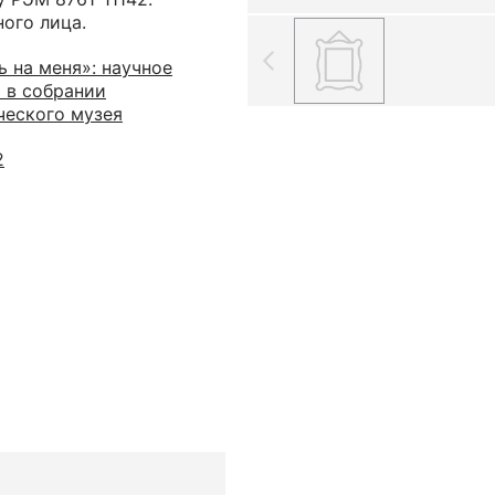
ого лица.
 на меня»: научное
а в собрании
ческого музея
2