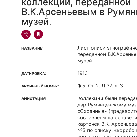
коллекции, переданной
В.К.Арсеньевым в Румян
музей.
Лист описи этнографич
НАЗВАНИЕ:
переданной В.К.Арсень
музей.
1913
ДАТИРОВКА:
Ф.5. Оп.2. Д.37. л. 3
АРХИВНЫЙ НОМЕР:
Коллекции были передан
АННОТАЦИЯ:
дар Румянцевскому музе
«Охранные» (предварит
составлены на основе 
карточек В.К. Арсеньев
№5 по списку: «коробоч
соответствует предмету