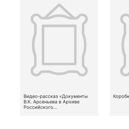
Видео-рассказ «Документы
Коробка
В.К. Арсеньева в Архиве
Российского
этнографического музея».
Копанева А.Н.