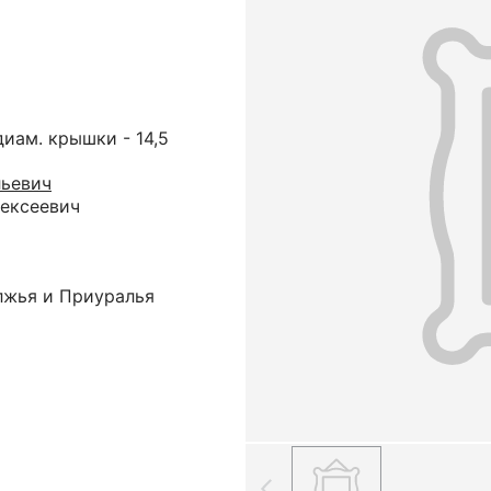
; диам. крышки - 14,5
льевич
ексеевич
лжья и Приуралья