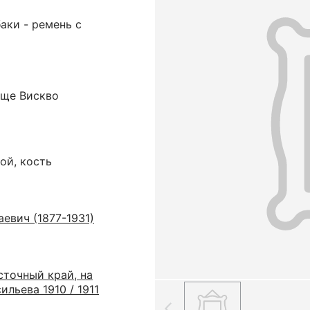
аки - ремень с
ище Вискво
ой, кость
евич (1877-1931)
сточный край, на
ильева 1910 / 1911