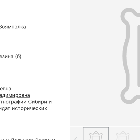
 Воямполка
езина (б)
евна
ладимировна
тнографии Сибири и
дидат исторических