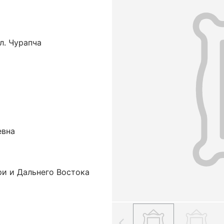
л. Чурапча
евна
ри и Дальнего Востока