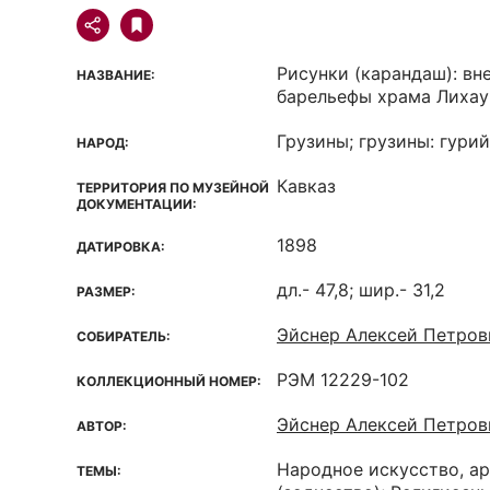
Рисунки (карандаш): вн
НАЗВАНИЕ:
барельефы храма Лиха
Грузины; грузины: гури
НАРОД:
Кавказ
ТЕРРИТОРИЯ ПО МУЗЕЙНОЙ
ДОКУМЕНТАЦИИ:
1898
ДАТИРОВКА:
дл.- 47,8; шир.- 31,2
РАЗМЕР:
Эйснер Алексей Петрови
СОБИРАТЕЛЬ:
РЭМ 12229-102
КОЛЛЕКЦИОННЫЙ НОМЕР:
Эйснер Алексей Петрови
АВТОР:
Народное искусство, а
ТЕМЫ: