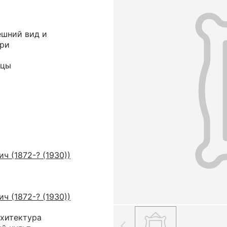
ешний вид и
ури
йцы
ч (1872-? (1930))
ч (1872-? (1930))
рхитектура