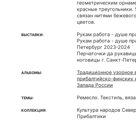
геометрическим орнаме
красные треугольники. 
связан нитями бежевого
цветов.
Рукам работа - душе пр
ВЫСТАВКИ:
Рукам работа - душе пра
Петербург 2023-2024
Перчаточки да рукавицы
ноговицы г. Санкт-Пете
Традиционное узорное в
АЛЬБОМЫ:
прибалтийско-финских 
Запада России
Ремесло. Текстиль, вяз
ТЕМЫ:
Культура народов Севе
КОЛЛЕКЦИЯ:
Прибалтики