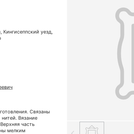
, Кингисеппский уезд,
о
еевич
готовления. Связаны
 нитей. Вязание
 Верхняя часть
аны мелким