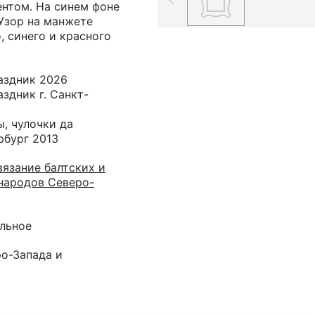
нтом. На синем фоне
Узор на манжете
, синего и красного
аздник 2026
здник г. Санкт-
, чулочки да
рбург 2013
язание балтских и
народов Северо-
альное
ро-Запада и