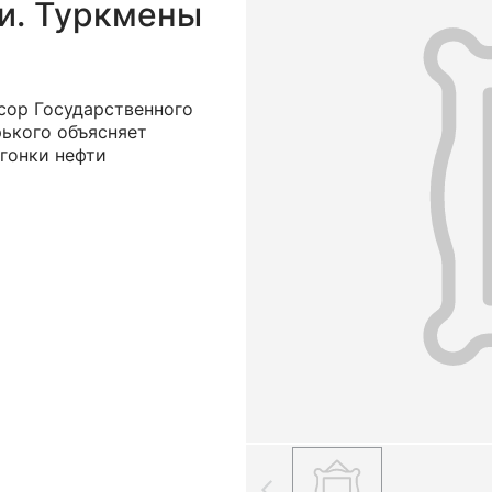
и. Туркмены
сор Государственного
рького объясняет
гонки нефти