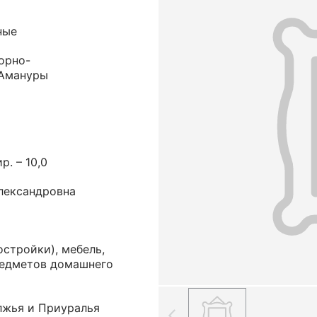
ные
орно-
 Амануры
ир. – 10,0
лександровна
стройки), мебель,
редметов домашнего
лжья и Приуралья