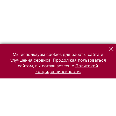
Мы используем cookies для работы сайта и
улучшения сервиса. Продолжая пользоваться
сайтом, вы соглашаетесь с
Политикой
конфиденциальности.
© 2026 Российский Этнографический музей
Все права защищены.
Условия использования материалов сайта
Отправить сообщение
Сообщение об ошибке
Перейти на сайт музея