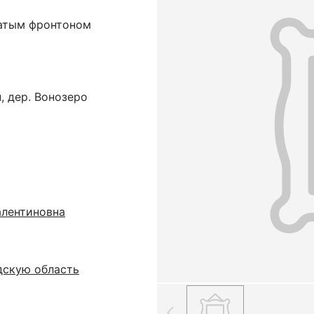
чатым фронтоном
, дер. Вонозеро
алентиновна
дскую область