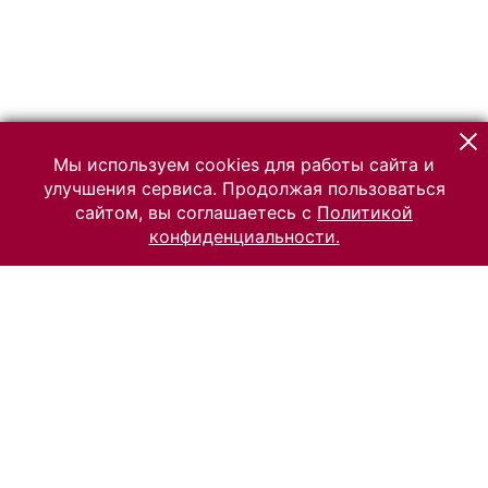
Мы используем cookies для работы сайта и
улучшения сервиса. Продолжая пользоваться
сайтом, вы соглашаетесь с
Политикой
конфиденциальности.
© 2026 Российский Этнографический музей
Все права защищены.
Условия использования материалов сайта
Отправить сообщение
Сообщение об ошибке
Перейти на сайт музея