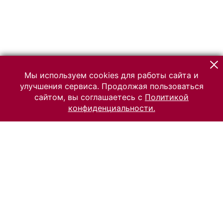
Мы используем cookies для работы сайта и
улучшения сервиса. Продолжая пользоваться
сайтом, вы соглашаетесь с
Политикой
конфиденциальности.
© 2026 Российский Этнографический музей
Все права защищены.
Условия использования материалов сайта
Отправить сообщение
Сообщение об ошибке
Перейти на сайт музея