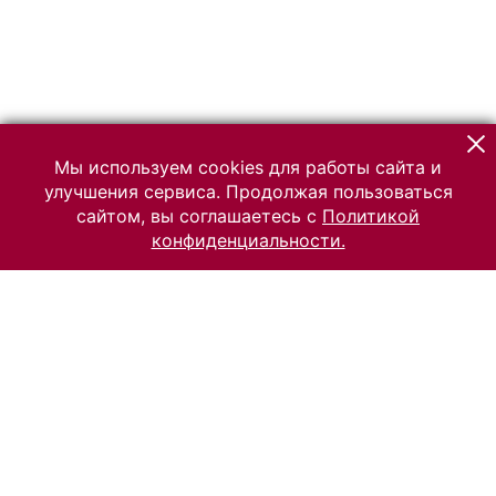
Мы используем cookies для работы сайта и
улучшения сервиса. Продолжая пользоваться
сайтом, вы соглашаетесь с
Политикой
конфиденциальности.
© 2026 Российский Этнографический музей
Все права защищены.
Условия использования материалов сайта
Отправить сообщение
Сообщение об ошибке
Перейти на сайт музея