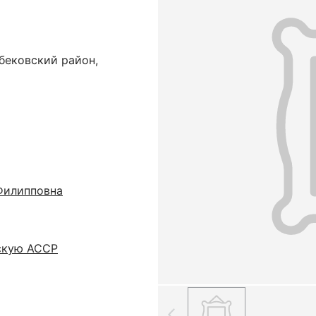
бековский район,
Филипповна
скую АССР