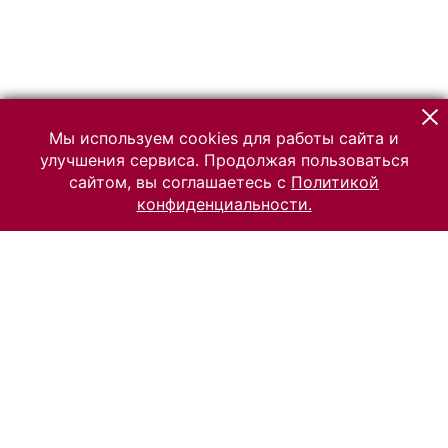
Мы используем cookies для работы сайта и
улучшения сервиса. Продолжая пользоваться
сайтом, вы соглашаетесь с
Политикой
конфиденциальности.
© 2026 Российский Этнографический музей
Все права защищены.
Условия использования материалов сайта
Отправить сообщение
Сообщение об ошибке
Перейти на сайт музея