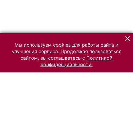
Мы используем cookies для работы сайта и
улучшения сервиса. Продолжая пользоваться
сайтом, вы соглашаетесь с
Политикой
конфиденциальности.
© 2026 Российский Этнографический музей
Все права защищены.
Условия использования материалов сайта
Отправить сообщение
Сообщение об ошибке
Перейти на сайт музея