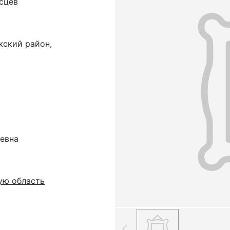
сцев
жский район,
еевна
ую область