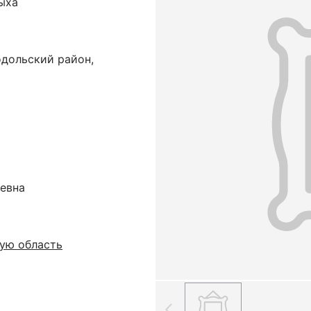
ыха
одольский район,
еевна
ую область