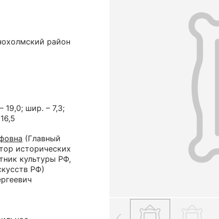
снохолмский район
– 19,0; шир. – 7,3;
 16,5
фовна
(Главный
ктор исторических
тник культуры РФ,
скусств РФ)
ргеевич