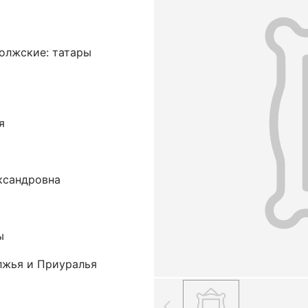
волжские: татары
я
ксандровна
ы
лжья и Приуралья