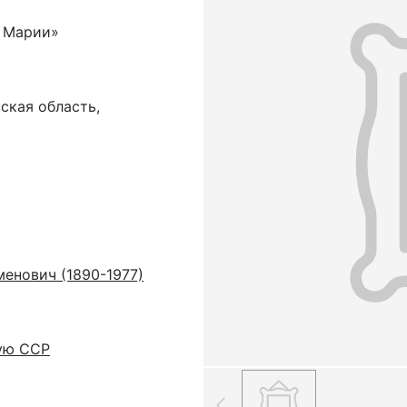
и Марии»
ская область,
енович (1890-1977)
ую ССР