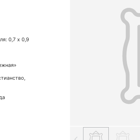
ля: 0,7 х 0,9
ежная»
стианство,
да