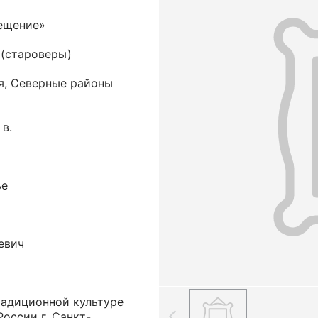
ещение»
 (староверы)
я, Северные районы
 в.
ье
евич
радиционной культуре
оссии г. Санкт-