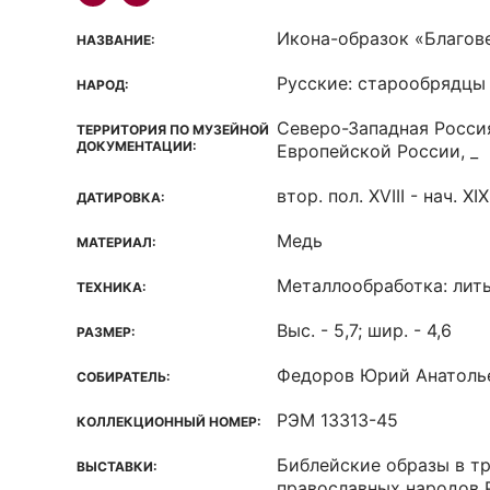
Икона-образок «Благов
НАЗВАНИЕ:
Русские: старообрядцы
НАРОД:
Северо-Западная Росси
ТЕРРИТОРИЯ ПО МУЗЕЙНОЙ
ДОКУМЕНТАЦИИ:
Европейской России, _
втор. пол. XVIII - нач. XIX
ДАТИРОВКА:
Медь
МАТЕРИАЛ:
Металлообработка: лит
ТЕХНИКА:
Выс. - 5,7; шир. - 4,6
РАЗМЕР:
Федоров Юрий Анатоль
СОБИРАТЕЛЬ:
РЭМ 13313-45
КОЛЛЕКЦИОННЫЙ НОМЕР:
Библейские образы в т
ВЫСТАВКИ:
православных народов Р