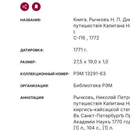
Книга. Рычковъ Н. П. Д
НАЗВАНИЕ:
путешествiя Капитана Ни
I.
С-Пб , 1772
1771 г.
ДАТИРОВКА:
27,5 х 19,0 х 1,0
РАЗМЕР:
РЭМ 13291-63
КОЛЛЕКЦИОННЫЙ НОМЕР:
Библиотека РЭМ
ОРГАНИЗАЦИЯ:
Рычковъ, Николай Петр
АННОТАЦИЯ:
путешествiя Капитана 
киргисъ-кайсацкой степҌ,
Въ Санкт-ПетербургҌ П
Академiи Наукъ 1770 го
[1] л., 104 с., [1] л.