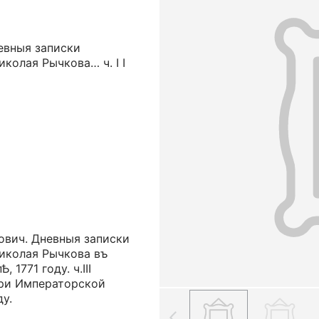
невныя записки
колая Рычкова… ч. I I
ович. Дневныя записки
Николая Рычкова въ
 1771 году. ч.III
ри Императорской
ду.