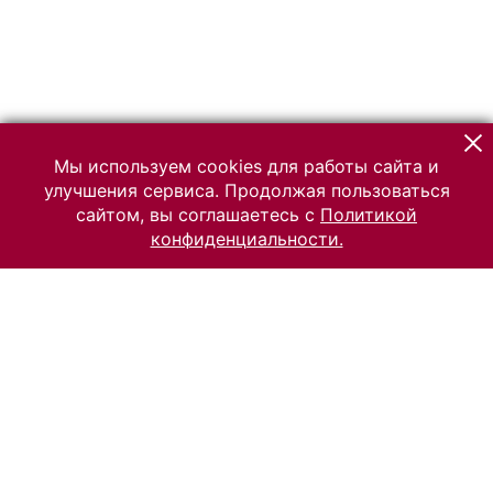
Мы используем cookies для работы сайта и
улучшения сервиса. Продолжая пользоваться
сайтом, вы соглашаетесь с
Политикой
конфиденциальности.
© 2026 Российский Этнографический музей
Все права защищены.
Условия использования материалов сайта
Отправить сообщение
Сообщение об ошибке
Перейти на сайт музея