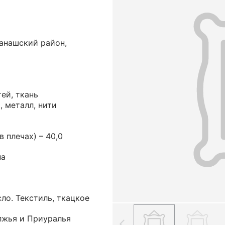
анашский район,
ей, ткань
, металл, нити
(в плечах) – 40,0
на
ло. Текстиль, ткацкое
лжья и Приуралья