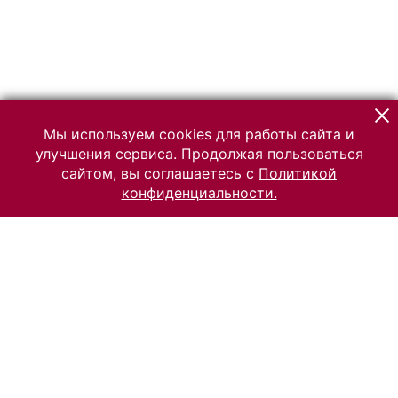
Мы используем cookies для работы сайта и
улучшения сервиса. Продолжая пользоваться
сайтом, вы соглашаетесь с
Политикой
конфиденциальности.
© 2026 Российский Этнографический музей
Все права защищены.
Условия использования материалов сайта
Отправить сообщение
Сообщение об ошибке
Перейти на сайт музея