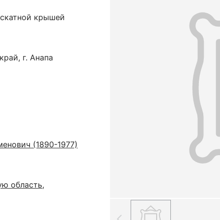
хскатной крышей
рай, г. Анапа
енович (1890-1977)
ую область,