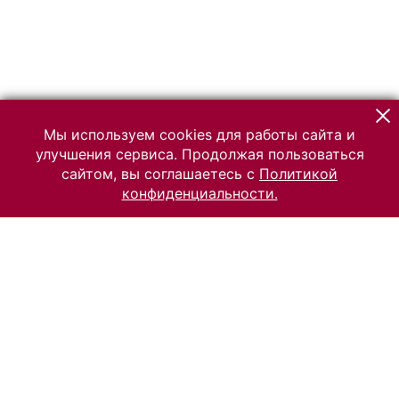
Мы используем cookies для работы сайта и
улучшения сервиса. Продолжая пользоваться
сайтом, вы соглашаетесь с
Политикой
конфиденциальности.
© 2026 Российский Этнографический музей
Все права защищены.
Условия использования материалов сайта
Отправить сообщение
Сообщение об ошибке
Перейти на сайт музея