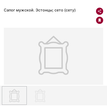
Сапог мужской. Эстонцы; сето (сету)