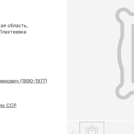
ая область,
Плахтеевка
енович (1890-1977)
ую ССР