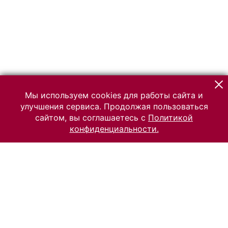
Мы используем cookies для работы сайта и
улучшения сервиса. Продолжая пользоваться
сайтом, вы соглашаетесь с
Политикой
конфиденциальности.
© 2026 Российский Этнографический музей
Все права защищены.
Условия использования материалов сайта
Отправить сообщение
Сообщение об ошибке
Перейти на сайт музея