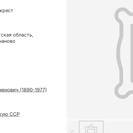
крест
ская область,
чаново
енович (1890-1977)
скую ССР