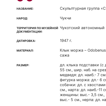
Скульптурная группа «
НАЗВАНИЕ:
Чукчи
НАРОД:
Чукотский автономный 
ТЕРРИТОРИЯ ПО МУЗЕЙНОЙ
ДОКУМЕНТАЦИИ:
1947 г.
ДАТИРОВКА:
Клык моржа – Odobenus 
МАТЕРИАЛ:
сажа
дл. клыка подставки (с 
РАЗМЕР:
55 см., шир. наб. на сре
медведя: дл. наиб.- 7 см.
фигурка моржа: дл.- 6 см
собачки: дл. с хвостами 
см., нарта: дл. наиб.-11
женщины: выс.- 3,5 см.,
выс.- 5 см., нерпа: дл. н