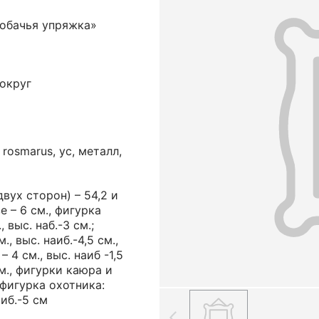
Собачья упряжка»
округ
rosmarus, ус, металл,
двух сторон) – 54,2 и
зе – 6 см., фигурка
, выс. наб.-3 см.;
., выс. наиб.-4,5 см.,
– 4 см., выс. наиб -1,5
 см., фигурки каюра и
 фигурка охотника:
аиб.-5 см